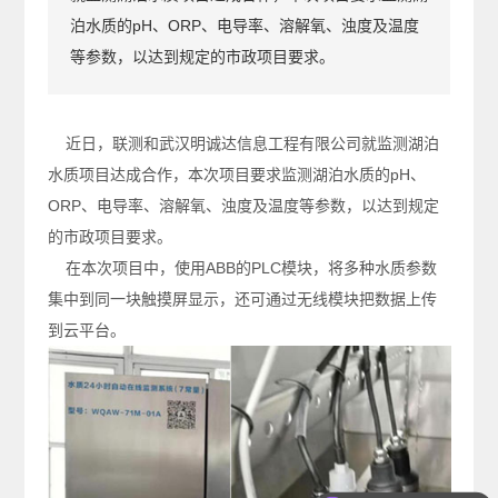
泊水质的pH、ORP、电导率、溶解氧、浊度及温度
等参数，以达到规定的市政项目要求。
近日，联测和武汉明诚达信息工程有限公司就监测湖泊
水质项目达成合作，本次项目要求监测湖泊水质的pH、
ORP、电导率、溶解氧、浊度及温度等参数，以达到规定
的市政项目要求。
在本次项目中，使用ABB的PLC模块，将多种水质参数
集中到同一块触摸屏显示，还可通过无线模块把数据上传
到云平台。