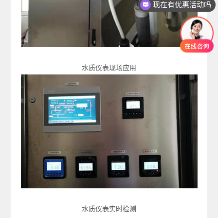
现在有优惠活动吗
水质仪表现场应用
水质仪表实时检测