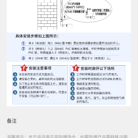
备注
温馨提示：本产品适用于非防爆场合，如需防爆产品需特殊注明