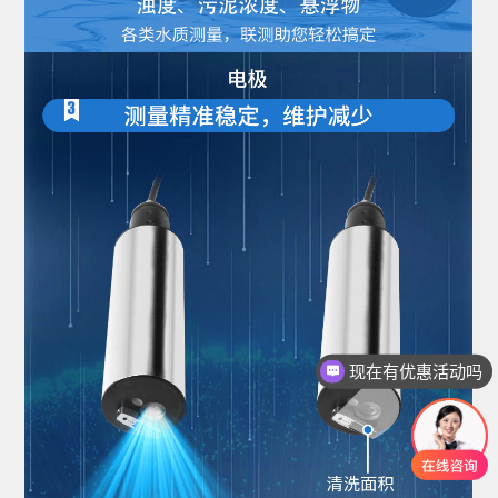
现在有优惠活动吗