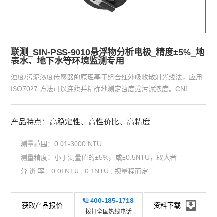
联测_SIN-PSS-9010悬浮物分析电极_精度±5%_地
表水、地下水等环境监测专用_
浊度/污泥浓度传感器的原理基于组合红外吸收散射光线法，应用
ISO7027 方法可以连续并精确地测定浊度或污泥浓度。CN1
产品特点：高稳定性、高性价比、高精度
测量范围：0.01-3000 NTU
测量精度：小于测量值的±5%，或±0.5NTU，取大者
分 辨 率：0.01NTU , 0.1NTU , 视量程而定
400-185-1718
获取产品报价
资料下载
拨打全国热线电话