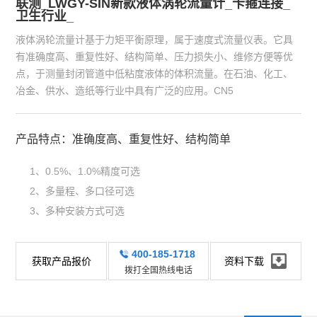
联测_LWGY-SIN新款液体涡轮流量计_卡箍连接_
卫生行业_
液体涡轮流量计基于力矩平衡原理，属于速度式流量仪表。它具
有准确度高、重复性好、结构简单、压力损失小、维修方便等优
点，于测量封闭管道中低粘度液体的体积流量。在石油、化工、
冶金、供水、造纸等行业中具有广泛的应用。CN5
产品特点：准确度高、重复性好、结构简单
1、0.5%、1.0%精度可选
2、多量程、多口径可选
3、多种安装方式可选
400-185-1718
获取产品报价
资料下载
拨打全国热线电话